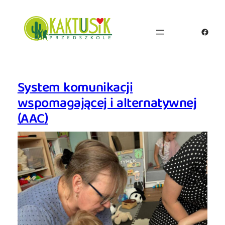
Przejdź
do
Faceb
treści
System komunikacji
wspomagającej i alternatywnej
(AAC)