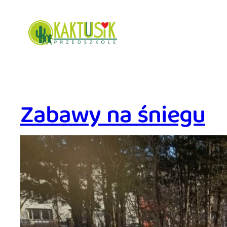
Przejdź
do
treści
Zabawy na śniegu